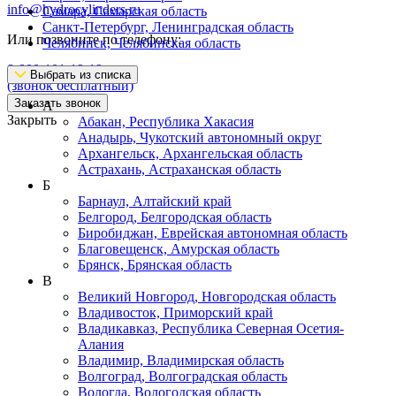
info@hydrocylinders.ru
Самара, Самарская область
Санкт-Петербург, Ленинградская область
Или позвоните по телефону:
Челябинск, Челябинская область
8-800-101-19-19
Выбрать из списка
(звонок бесплатный)
Заказать звонок
А
Закрыть
Абакан, Республика Хакасия
Анадырь, Чукотский автономный округ
Архангельск, Архангельская область
Астрахань, Астраханская область
Б
Барнаул, Алтайский край
Белгород, Белгородская область
Биробиджан, Еврейская автономная область
Благовещенск, Амурская область
Брянск, Брянская область
В
Великий Новгород, Новгородская область
Владивосток, Приморский край
Владикавказ, Республика Северная Осетия-
Алания
Владимир, Владимирская область
Волгоград, Волгоградская область
Вологда, Вологодская область