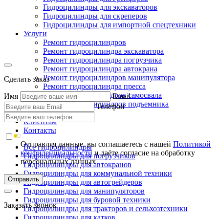
Гидроцилиндры для экскаваторов
Гидроцилиндры для скреперов
Гидроцилиндры для импортной спецтехники
Услуги
Ремонт гидроцилиндров
Ремонт гидроцилиндра экскаватора
Ремонт гидроцилиндра погрузчика
Ремонт гидроцилиндра автокрана
Ремонт гидроцилиндров манипулятора
Сделать заказ
Ремонт гидроцилиндра пресса
Ремонт гидроцилиндров самосвала
Имя
Email
Ремонт гидроцилиндров подъемника
Телефон
Производство
Клиентам
Контакты
Отправляя данные, вы соглашаетесь с нашей
Политикой
Все гидроцилиндры
конфиденциальности
и даёте согласие на обработку
Гидроцилиндры для погрузчиков
персональных данных
Гидроцилиндры для автокранов
Гидроцилиндры для коммунальной техники
Отправить
Гидроцилиндры для автогрейдеров
Гидроцилиндры для манипуляторов
Гидроцилиндры для буровой техники
Заказать звонок
Гидроцилиндры для тракторов и сельхозтехники
Гидроцилиндры для катков