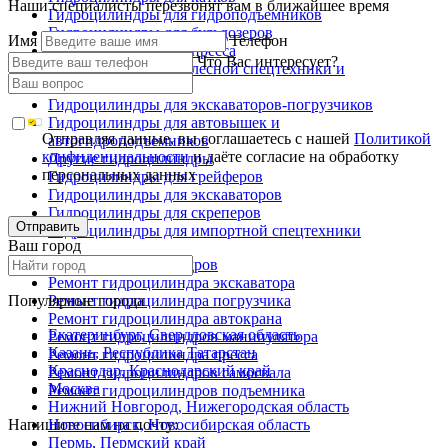
Наши специалисты перезвонят вам в ближайшее время
Гидроцилиндры для гидроподъемников
Гидроцилиндры для бульдозеров
Имя
Телефон
Гидроцилиндры для пресса
Что Вас интересует?
Гидроцилиндры для лесной спецтехники и
металловозов
Гидроцилиндры для экскаваторов-погрузчиков
Гидроцилиндры для автовышек и
Отправляя данные, вы соглашаетесь с нашей
Политикой
автогидроподъемников
конфиденциальности
и даёте согласие на обработку
Другие гидроцилиндры
персональных данных
Гидроцилиндры для грейферов
Гидроцилиндры для экскаваторов
Гидроцилиндры для скреперов
Отправить
Гидроцилиндры для импортной спецтехники
Ваш город
Ремонт гидроцилиндров
Ремонт гидроцилиндра экскаватора
Популярные города
Ремонт гидроцилиндра погрузчика
Ремонт гидроцилиндра автокрана
Екатеринбург, Свердловская область
Ремонт гидроцилиндров манипулятора
Казань, Республика Татарстан
Ремонт гидроцилиндра пресса
Краснодар, Краснодарский край
Ремонт гидроцилиндров самосвала
Москва
Ремонт гидроцилиндров подъемника
Нижний Новгород, Нижегородская область
Напишите нам на почту:
Новосибирск, Новосибирская область
Пермь, Пермский край